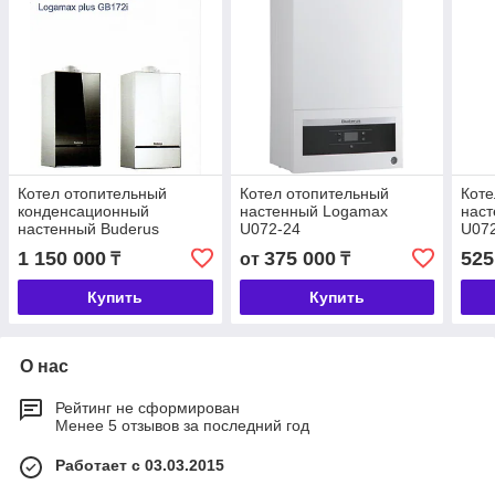
Котел отопительный
Котел отопительный
Коте
конденсационный
настенный Logamax
нас
настенный Buderus
U072-24
U07
Logamax plus GB172-35i
1 150 000
375 000
525
₸
от
₸
Купить
Купить
О нас
Рейтинг не сформирован
Менее 5 отзывов за последний год
Работает с 03.03.2015